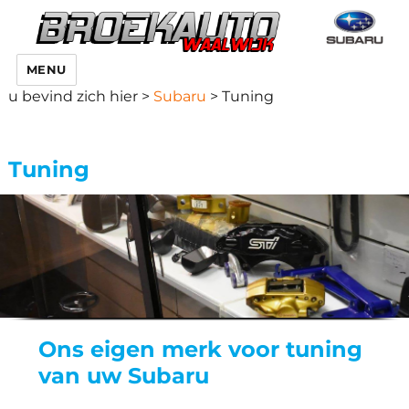
MENU
u bevind zich hier >
Subaru
>
Tuning
Tuning
Ons eigen merk voor tuning
van uw Subaru